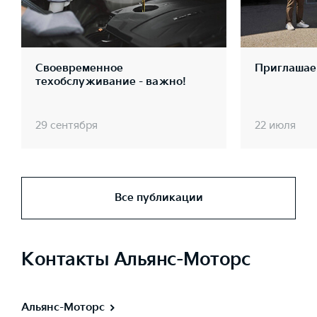
Своевременное
Приглашае
техобслуживание - важно!
29 сентября
22 июля
Все публикации
Контакты Альянс-Моторс
Альянс-Моторс